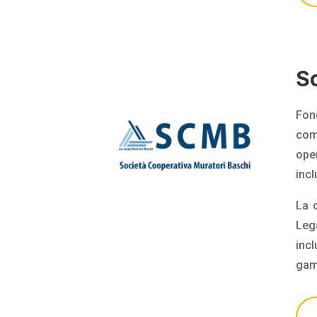
S
Fon
comp
oper
incl
La 
Leg
incl
gamm