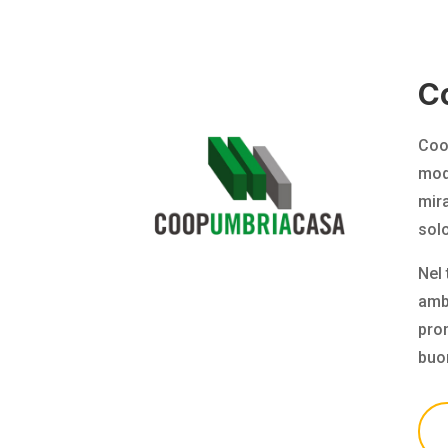
C
Coo
moda
mir
sol
Nel 
ambi
pro
buon