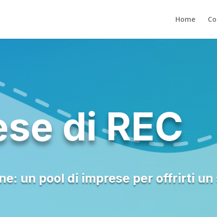
Home
Co
ese di REC
one: un pool di imprese per offrirti 