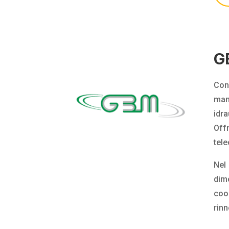
G
Con
manu
idra
Off
tele
Nel 
dim
coo
rinn