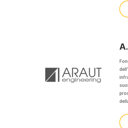
A.
Fon
dell
infr
suo
pro
dell